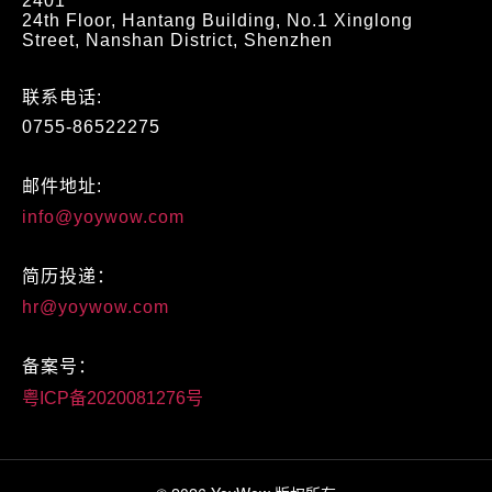
2401
24th Floor, Hantang Building, No.1 Xinglong
Street, Nanshan District, Shenzhen
联系电话:
0755-86522275
邮件地址:
info@yoywow.com
简历投递：
hr@yoywow.com
备案号：
粤ICP备2020081276号