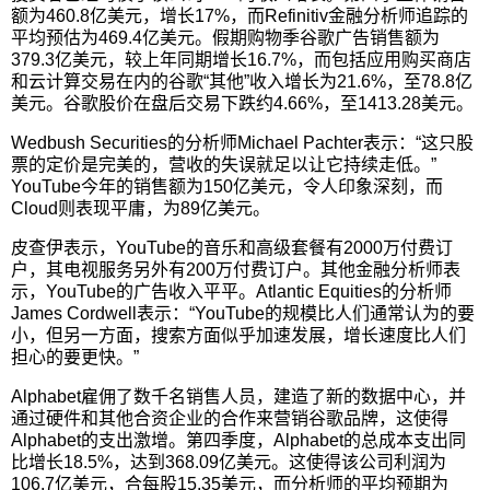
额为460.8亿美元，增长17%，而Refinitiv金融分析师追踪的
平均预估为469.4亿美元。假期购物季谷歌广告销售额为
379.3亿美元，较上年同期增长16.7%，而包括应用购买商店
和云计算交易在内的谷歌“其他”收入增长为21.6%，至78.8亿
美元。谷歌股价在盘后交易下跌约4.66%，至1413.28美元。
Wedbush Securities的分析师Michael Pachter表示：“这只股
票的定价是完美的，营收的失误就足以让它持续走低。”
YouTube今年的销售额为150亿美元，令人印象深刻，而
Cloud则表现平庸，为89亿美元。
皮查伊表示，YouTube的音乐和高级套餐有2000万付费订
户，其电视服务另外有200万付费订户。其他金融分析师表
示，YouTube的广告收入平平。Atlantic Equities的分析师
James Cordwell表示：“YouTube的规模比人们通常认为的要
小，但另一方面，搜索方面似乎加速发展，增长速度比人们
担心的要更快。”
Alphabet雇佣了数千名销售人员，建造了新的数据中心，并
通过硬件和其他合资企业的合作来营销谷歌品牌，这使得
Alphabet的支出激增。第四季度，Alphabet的总成本支出同
比增长18.5%，达到368.09亿美元。这使得该公司利润为
106.7亿美元，合每股15.35美元，而分析师的平均预期为