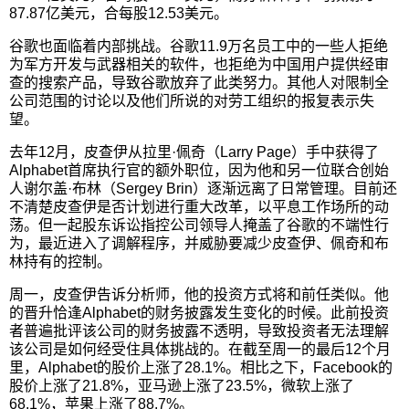
87.87亿美元，合每股12.53美元。
谷歌也面临着内部挑战。谷歌11.9万名员工中的一些人拒绝
为军方开发与武器相关的软件，也拒绝为中国用户提供经审
查的搜索产品，导致谷歌放弃了此类努力。其他人对限制全
公司范围的讨论以及他们所说的对劳工组织的报复表示失
望。
去年12月，皮查伊从拉里·佩奇（Larry Page）手中获得了
Alphabet首席执行官的额外职位，因为他和另一位联合创始
人谢尔盖·布林（Sergey Brin）逐渐远离了日常管理。目前还
不清楚皮查伊是否计划进行重大改革，以平息工作场所的动
荡。但一起股东诉讼指控公司领导人掩盖了谷歌的不端性行
为，最近进入了调解程序，并威胁要减少皮查伊、佩奇和布
林持有的控制。
周一，皮查伊告诉分析师，他的投资方式将和前任类似。他
的晋升恰逢Alphabet的财务披露发生变化的时候。此前投资
者普遍批评该公司的财务披露不透明，导致投资者无法理解
该公司是如何经受住具体挑战的。在截至周一的最后12个月
里，Alphabet的股价上涨了28.1%。相比之下，Facebook的
股价上涨了21.8%，亚马逊上涨了23.5%，微软上涨了
68.1%，苹果上涨了88.7%。