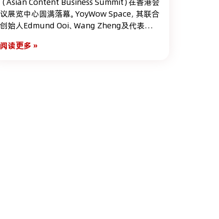
（Asian Content Business Summit）在香港会
议展览中心圆满落幕。YoyWow Space，其联合
创始人Edmund Ooi、Wang Zheng及代表
Crystal Wu 受邀出席本次盛会，与全球行业领
阅读更多 »
袖共同探讨生成式人工智能（AIGC）的技术应
用与全球化发展新机遇。