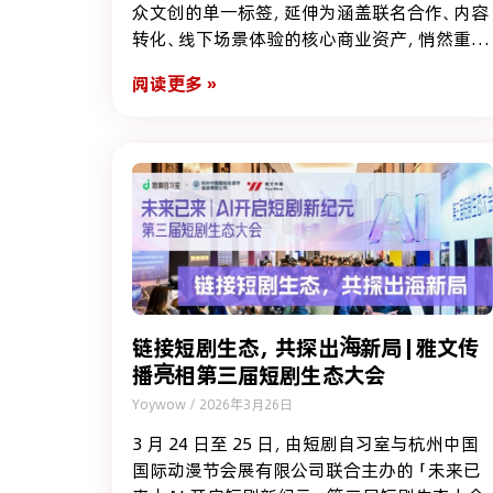
众文创的单一标签，延伸为涵盖联名合作、内容
转化、线下场景体验的核心商业资产，悄然重构
着内容产业的价值逻辑，成为跨越地域文化、落
阅读更多 »
地全球市场、实现长期价值复利的关键载体。
链接短剧生态，共探出海新局 | 雅文传
播亮相第三届短剧生态大会
Yoywow
2026年3月26日
3 月 24 日至 25 日，由短剧自习室与杭州中国
国际动漫节会展有限公司联合主办的「未来已