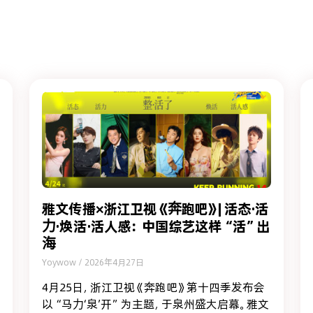
雅文传播×浙江卫视《奔跑吧》| 活态·活
力·焕活·活人感：中国综艺这样“活”出
海
Yoywow
2026年4月27日
4月25日，浙江卫视《奔跑吧》第十四季发布会
以“马力‘泉’开”为主题，于泉州盛大启幕。雅文