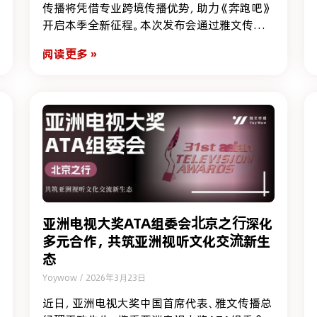
传播将凭借专业跨境传播优势，助力《奔跑吧》
开启本季全新征程。本次发布会通过雅文传播
搭建的跨文化传播桥梁实现海外同步直播，以
阅读更多 »
全球化传播势能，彰显中国综艺的国际影响力，
实现了中国综艺IP国际传播模式的多维突破。
亚洲电视大奖ATA组委会北京之行深化
多元合作，共筑亚洲视听文化交流新生
态
Yoywow
2026年3月23日
近日，亚洲电视大奖中国首席代表、雅文传播总