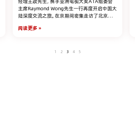
经理王政先生，携手亚洲电视大奖ATA组委会
主席Raymond Wong先生一行再度开启中国大
陆深度交流之旅。在京期间密集走访了北京广
播电视台、爱奇艺、优酷、腾讯音乐TME、耀客
阅读更多 »
传媒等国内电视与传媒机构，围绕“文化双向交
流，产业生态共建”等主题展开深度交流，在
ATA大奖宣推、产业资源联动、中国优质内容全
球化传播、AI 创作与内容创新升级等多个领域
1
2
3
4
5
达成系列共识，以大奖为纽带，推动亚洲视听文
化双向交流、产业协同发展，为亚洲视听产业高
质量发展注入全新动能。