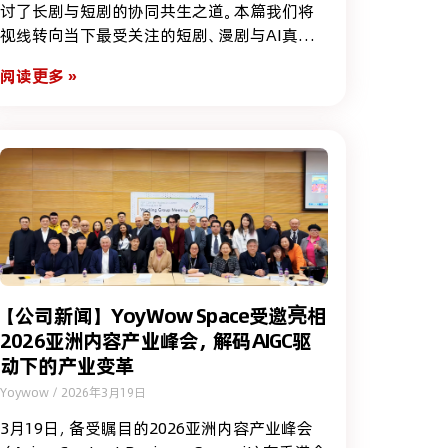
讨了长剧与短剧的协同共生之道。本篇我们将
视线转向当下最受关注的短剧、漫剧与AI真人
剧赛道——“野蛮生长”成为过去时，行业将迎
阅读更多 »
来以“专业主义”为核心的新趋势。
【公司新闻】YoyWow Space受邀亮相
2026亚洲内容产业峰会，解码AIGC驱
动下的产业变革
Yoywow
2026年3月19日
3月19日，备受瞩目的2026亚洲内容产业峰会