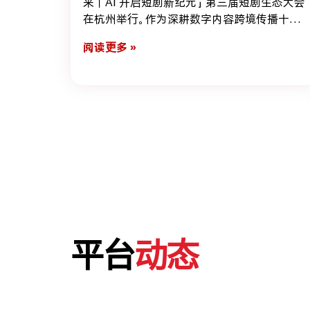
来｜AI 开启短剧新纪元」第三届短剧生态大会
在杭州举行。作为深耕数字内容跨境传播十余
年的先锋机构，雅文传播携短剧及漫剧出海全
阅读更多 »
链路解决方案亮相本次大会，与众多行业伙伴
展开深度交流，共同探讨 AI 时代下短剧产业的
全球化发展机遇。
平台
动态