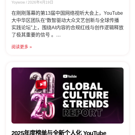
Yoywow
2026年4月19日
在刚刚落幕的第13届中国网络视听大会上，YouTube
大中华区团队在“数智驱动大众文艺创新与全球传播
实践论坛”上，围绕AI内容的合规红线与创作逻辑释放
了极其重要的信号 。
2026年是一个特殊的转折点，我们正身处技术进化的
阅读更多 »
折叠时代 。在AI全面重塑内容行业的当下：
· YouTube平台针对AI内容的算法调整、政策新规究
竟有哪些核心变化？· 2026年最新的AI内容数据与行
业趋势又藏着怎样的机遇？
今天，YoyWow带你深度拆解YouTube在AI时代的“生
存法则”，帮你守住账号安全，抓住下一波流量红
利。
2025年度榜单与全新个人化 YouTube